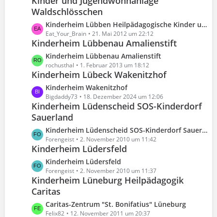
Kinder und Jugendwohnanlage
ä
i
t
Waldschlösschen
g
t
e
e
L
Kinderheim Lübben Heilpädagogische Kinder und Jugendwohnanlage Waldschlösschen
r
B
e
Eat_Your_Brain
21. Mai 2012 um 22:12
ä
e
Kinderheim Lübbenau Amalienstift
t
g
i
z
e
L
Kinderheim Lübbenau Amalienstift
t
t
e
rochusthal
1. Februar 2013 um 18:12
r
e
Kinderheim Lübeck Wakenitzhof
t
ä
B
z
g
L
Kinderheim Wakenitzhof
e
t
e
e
Bigdaddy73
18. Dezember 2024 um 12:06
i
e
Kinderheim Lüdenscheid SOS-Kinderdorf
t
t
B
Sauerland
z
r
e
t
L
Kinderheim Lüdenscheid SOS-Kinderdorf Sauerland
ä
i
e
e
Forengeist
2. November 2010 um 11:42
g
t
B
Kinderheim Lüdersfeld
t
e
r
e
z
L
Kinderheim Lüdersfeld
ä
i
t
e
Forengeist
2. November 2010 um 11:37
g
t
e
Kinderheim Lüneburg Heilpädagogik
t
e
r
B
Caritas
z
ä
e
t
g
L
Caritas-Zentrum "St. Bonifatius" Lüneburg
i
e
e
e
Felix82
12. November 2011 um 20:37