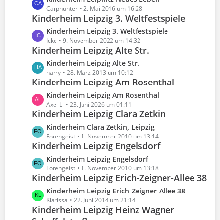
ä
i
t
e
Carphunter
2. Mai 2016 um 16:28
g
t
e
Kinderheim Leipzig 3. Weltfestspiele
t
e
r
B
z
L
Kinderheim Leipzig 3. Weltfestspiele
ä
e
t
e
Icke
9. November 2022 um 14:32
g
i
e
Kinderheim Leipzig Alte Str.
t
e
t
B
z
L
Kinderheim Leipzig Alte Str.
r
e
t
e
harry
28. März 2013 um 10:12
ä
i
e
Kinderheim Leipzig Am Rosenthal
t
g
t
B
z
e
L
Kinderheim Leipzig Am Rosenthal
r
e
t
e
Axel Li
23. Juni 2026 um 01:11
ä
i
e
Kinderheim Leipzig Clara Zetkin
t
g
t
B
z
e
L
Kinderheim Clara Zetkin, Leipzig
r
e
t
e
Forengeist
1. November 2010 um 13:14
ä
i
e
Kinderheim Leipzig Engelsdorf
t
g
t
B
z
e
L
Kinderheim Leipzig Engelsdorf
r
e
t
e
Forengeist
1. November 2010 um 13:18
ä
i
e
Kinderheim Leipzig Erich-Zeigner-Allee 38
t
g
t
B
z
e
L
Kinderheim Leipzig Erich-Zeigner-Allee 38
r
e
t
e
Klarissa
22. Juni 2014 um 21:14
ä
i
e
Kinderheim Leipzig Heinz Wagner
t
g
t
B