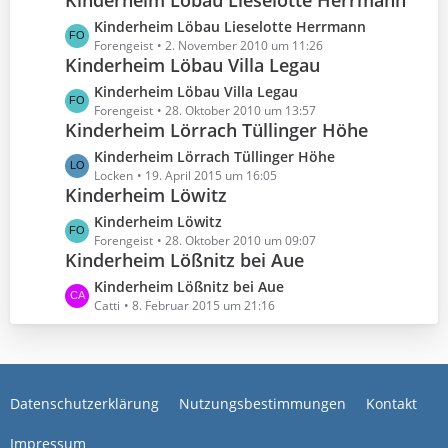
Kinderheim Löbau Lieselotte Herrmann
t
e
t
B
z
L
Kinderheim Löbau Lieselotte Herrmann
r
e
t
e
Forengeist
2. November 2010 um 11:26
ä
i
e
Kinderheim Löbau Villa Legau
t
g
t
B
z
e
L
Kinderheim Löbau Villa Legau
r
e
t
e
Forengeist
28. Oktober 2010 um 13:57
ä
i
e
Kinderheim Lörrach Tüllinger Höhe
t
g
t
B
z
e
L
Kinderheim Lörrach Tüllinger Höhe
r
e
t
e
Locken
19. April 2015 um 16:05
ä
i
e
Kinderheim Löwitz
t
g
t
B
z
e
L
Kinderheim Löwitz
r
e
t
e
Forengeist
28. Oktober 2010 um 09:07
ä
i
e
Kinderheim Lößnitz bei Aue
t
g
t
B
z
e
L
Kinderheim Lößnitz bei Aue
r
e
t
e
Catti
8. Februar 2015 um 21:16
ä
i
e
t
g
t
B
z
e
r
e
t
ä
i
e
g
t
Datenschutzerklärung
Nutzungsbestimmungen
Kontakt
B
e
r
e
ä
Impressum
i