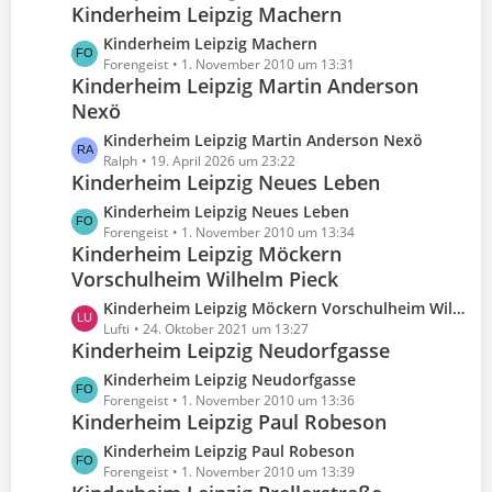
B
Kinderheim Leipzig Machern
t
ä
e
z
g
L
Kinderheim Leipzig Machern
i
t
e
e
Forengeist
1. November 2010 um 13:31
t
e
Kinderheim Leipzig Martin Anderson
t
r
B
Nexö
z
ä
e
t
g
L
Kinderheim Leipzig Martin Anderson Nexö
i
e
e
e
Ralph
19. April 2026 um 23:22
t
B
Kinderheim Leipzig Neues Leben
t
r
e
z
L
Kinderheim Leipzig Neues Leben
ä
i
t
e
Forengeist
1. November 2010 um 13:34
g
t
e
Kinderheim Leipzig Möckern
t
e
r
B
Vorschulheim Wilhelm Pieck
z
ä
e
t
g
L
Kinderheim Leipzig Möckern Vorschulheim Wilhelm Pieck
i
e
e
e
Lufti
24. Oktober 2021 um 13:27
t
B
Kinderheim Leipzig Neudorfgasse
t
r
e
z
L
Kinderheim Leipzig Neudorfgasse
ä
i
t
e
Forengeist
1. November 2010 um 13:36
g
t
e
Kinderheim Leipzig Paul Robeson
t
e
r
B
z
L
Kinderheim Leipzig Paul Robeson
ä
e
t
e
Forengeist
1. November 2010 um 13:39
g
i
e