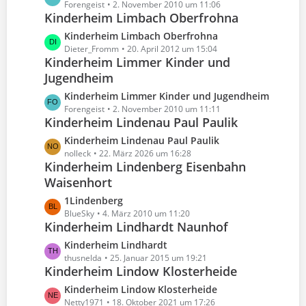
t
e
Forengeist
2. November 2010 um 11:06
g
t
e
Kinderheim Limbach Oberfrohna
t
e
r
B
z
L
Kinderheim Limbach Oberfrohna
ä
e
t
e
Dieter_Fromm
20. April 2012 um 15:04
g
i
e
Kinderheim Limmer Kinder und
t
e
t
B
Jugendheim
z
r
e
t
L
Kinderheim Limmer Kinder und Jugendheim
ä
i
e
e
Forengeist
2. November 2010 um 11:11
g
t
B
Kinderheim Lindenau Paul Paulik
t
e
r
e
z
L
Kinderheim Lindenau Paul Paulik
ä
i
t
e
nolleck
22. März 2026 um 16:28
g
t
e
Kinderheim Lindenberg Eisenbahn
t
e
r
B
Waisenhort
z
ä
e
t
g
L
1Lindenberg
i
e
e
e
BlueSky
4. März 2010 um 11:20
t
B
Kinderheim Lindhardt Naunhof
t
r
e
z
L
Kinderheim Lindhardt
ä
i
t
e
thusnelda
25. Januar 2015 um 19:21
g
t
e
Kinderheim Lindow Klosterheide
t
e
r
B
z
L
Kinderheim Lindow Klosterheide
ä
e
t
e
Netty1971
18. Oktober 2021 um 17:26
g