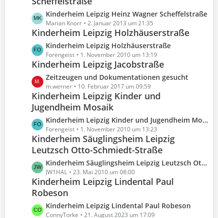
Scheffelstraße
z
e
r
e
t
L
Kinderheim Leipzig Heinz Wagner Scheffelstraße
ä
i
e
e
Marian Knorr
2. Januar 2013 um 21:35
g
t
B
Kinderheim Leipzig Holzhäuserstraße
t
e
r
e
z
L
Kinderheim Leipzig Holzhäuserstraße
ä
i
t
e
Forengeist
1. November 2010 um 13:19
g
t
e
Kinderheim Leipzig Jacobstraße
t
e
r
B
z
L
Zeitzeugen und Dokumentationen gesucht
ä
e
t
e
m.werner
10. Februar 2017 um 09:59
g
i
e
Kinderheim Leipzig Kinder und
t
e
t
B
Jugendheim Mosaik
z
r
e
t
L
Kinderheim Leipzig Kinder und Jugendheim Mosaik
ä
i
e
e
Forengeist
1. November 2010 um 13:23
g
t
B
Kinderheim Säuglingsheim Leipzig
t
e
r
e
Leutzsch Otto-Schmiedt-Straße
z
ä
i
t
g
L
Kinderheim Säuglingsheim Leipzig Leutzsch Otto-Schmiedt-Straße
t
e
e
e
JW1HAL
23. Mai 2010 um 08:00
r
B
Kinderheim Leipzig Lindental Paul
t
ä
e
Robeson
z
g
i
t
e
L
Kinderheim Leipzig Lindental Paul Robeson
t
e
e
ConnyTorke
21. August 2023 um 17:09
r