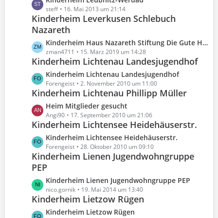
ä
i
t
e
steff
16. Mai 2013 um 21:14
g
t
e
Kinderheim Leverkusen Schlebuch
t
e
r
B
Nazareth
z
ä
e
t
g
L
Kinderheim Haus Nazareth Stiftung Die Gute Hand
i
e
e
e
zman4711
15. März 2019 um 14:28
t
B
Kinderheim Lichtenau Landesjugendhof
t
r
e
z
L
Kinderheim Lichtenau Landesjugendhof
ä
i
t
e
Forengeist
2. November 2010 um 11:00
g
t
e
Kinderheim Lichtenau Phillipp Müller
t
e
r
B
z
L
Heim Mitglieder gesucht
ä
e
t
e
Angi90
17. September 2010 um 21:06
g
i
e
Kinderheim Lichtensee Heidehäuserstr.
t
e
t
B
z
L
Kinderheim Lichtensee Heidehäuserstr.
r
e
t
e
Forengeist
28. Oktober 2010 um 09:10
ä
i
e
Kinderheim Lienen Jugendwohngruppe
t
g
t
B
PEP
z
e
r
e
t
L
Kinderheim Lienen Jugendwohngruppe PEP
ä
i
e
e
nico.gornik
19. Mai 2014 um 13:40
g
t
B
Kinderheim Lietzow Rügen
t
e
r
e
z
L
Kinderheim Lietzow Rügen
ä
i