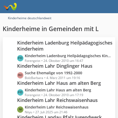
Kinderheime deutschlandweit
Kinderheime in Gemeinden mit L
Kinderheim Ladenburg Heilpädagogisches
Kinderheim
L
Kinderheim Ladenburg Heilpädagogisches Kinderheim
e
Forengeist
24. Oktober 2010 um 16:47
Kinderheim Lahr Dinglinger Haus
t
z
L
Suche Ehemalige von 1992-2000
t
e
BolzBarbara
4. März 2011 um 19:16
e
Kinderheim Lahr Haus am alten Berg
t
B
z
L
Kinderheim Lahr Haus am alten Berg
e
t
e
Forengeist
24. Oktober 2010 um 17:19
i
e
Kinderheim Lahr Reichswaisenhaus
t
t
B
z
L
Kinderheim Lahr Reichswaisenhaus
r
e
t
e
Niiyu
27. Juli 2025 um 21:46
ä
i
e
Kinderheim Landau Pfalz Jugendwerk
t