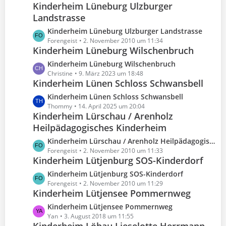
t
B
Kinderheim Lüneburg Ulzburger
t
r
e
Landstrasse
z
ä
i
t
g
L
Kinderheim Lüneburg Ulzburger Landstrasse
t
e
e
e
Forengeist
2. November 2010 um 11:34
r
B
Kinderheim Lüneburg Wilschenbruch
t
ä
e
z
g
L
Kinderheim Lüneburg Wilschenbruch
i
t
e
e
Christine
9. März 2023 um 18:48
t
e
Kinderheim Lünen Schloss Schwansbell
t
r
B
z
L
Kinderheim Lünen Schloss Schwansbell
ä
e
t
e
Thommy
14. April 2025 um 20:04
g
i
e
Kinderheim Lürschau / Arenholz
t
e
t
B
Heilpädagogisches Kinderheim
z
r
e
t
L
Kinderheim Lürschau / Arenholz Heilpädagogisches Kinderheim
ä
i
e
e
Forengeist
2. November 2010 um 11:33
g
t
B
Kinderheim Lütjenburg SOS-Kinderdorf
t
e
r
e
z
L
Kinderheim Lütjenburg SOS-Kinderdorf
ä
i
t
e
Forengeist
2. November 2010 um 11:29
g
t
e
Kinderheim Lütjensee Pommernweg
t
e
r
B
z
L
Kinderheim Lütjensee Pommernweg
ä
e
t
e
Yan
3. August 2018 um 11:55
g
i
e