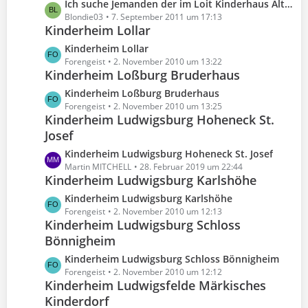
z
L
Ich suche Jemanden der im Loit Kinderhaus Alte Schule gewesen ist und mir Infos geben kann
ä
e
t
e
Blondie03
7. September 2011 um 17:13
g
i
e
Kinderheim Lollar
t
e
t
B
z
L
Kinderheim Lollar
r
e
t
e
Forengeist
2. November 2010 um 13:22
ä
i
e
Kinderheim Loßburg Bruderhaus
t
g
t
B
z
e
L
Kinderheim Loßburg Bruderhaus
r
e
t
e
Forengeist
2. November 2010 um 13:25
ä
i
e
Kinderheim Ludwigsburg Hoheneck St.
t
g
t
B
Josef
z
e
r
e
t
L
Kinderheim Ludwigsburg Hoheneck St. Josef
ä
i
e
e
Martin MITCHELL
28. Februar 2019 um 22:44
g
t
B
Kinderheim Ludwigsburg Karlshöhe
t
e
r
e
z
L
Kinderheim Ludwigsburg Karlshöhe
ä
i
t
e
Forengeist
2. November 2010 um 12:13
g
t
e
Kinderheim Ludwigsburg Schloss
t
e
r
B
Bönnigheim
z
ä
e
t
g
L
Kinderheim Ludwigsburg Schloss Bönnigheim
i
e
e
e
Forengeist
2. November 2010 um 12:12
t
B
Kinderheim Ludwigsfelde Märkisches
t
r
e
Kinderdorf
z
ä