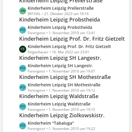
Kinderheim Leipzig Prellerstraße
t
e
t
B
z
L
Kinderheim Leipzig Prellerstraße
r
e
t
e
JW1HAL
21. Oktober 2023 um 18:16
ä
i
e
Kinderheim Leipzig Probstheida
t
g
t
B
z
e
L
Kinderheim Leipzig Probstheida
r
e
t
e
Forengeist
1. November 2010 um 13:41
ä
i
e
Kinderheim Leipzig Prof. Dr. Fritz Gietzelt
t
g
t
B
z
e
L
Kinderheim Leipzig Prof. Dr. Fritz Gietzelt
r
e
t
e
Felgenhauer
16. Mai 2022 um 23:01
ä
i
e
Kinderheim Leipzig SH Langestr.
t
g
t
B
z
e
L
Kinderheim Leipzig SH Langestr.
r
e
t
e
Forengeist
1. November 2010 um 19:07
ä
i
e
Kinderheim Leipzig SH Mothestraße
t
g
t
B
z
e
L
Kinderheim Leipzig SH Mothestraße
r
e
t
e
Forengeist
1. November 2010 um 19:12
ä
i
e
Kinderheim Leipzig Waldstraße
t
g
t
B
z
e
L
Kinderheim Leipzig Waldstraße
r
e
t
e
Forengeist
1. November 2010 um 19:15
ä
i
e
Kinderheim Leipzig Ziolkowskistr.
t
g
t
B
z
e
L
Kinderheim "Tabaluga"
r
e
t
e
Forengeist
1. November 2010 um 19:22
ä
i