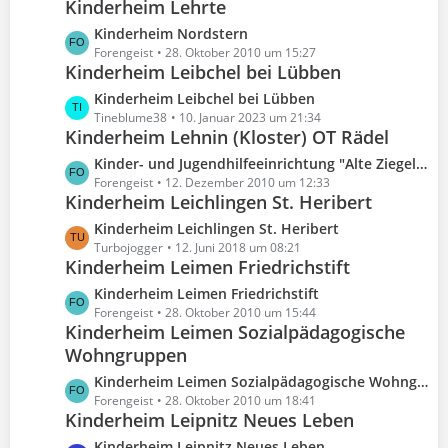
e
Kinderheim Lehrte
t
g
t
B
z
e
L
Kinderheim Nordstern
r
e
t
e
Forengeist
28. Oktober 2010 um 15:27
ä
i
e
Kinderheim Leibchel bei Lübben
t
g
t
B
z
e
L
Kinderheim Leibchel bei Lübben
r
e
t
e
Tineblume38
10. Januar 2023 um 21:34
ä
i
e
Kinderheim Lehnin (Kloster) OT Rädel
t
g
t
B
z
e
L
Kinder- und Jugendhilfeeinrichtung "Alte Ziegelei Rädel"
r
e
t
e
Forengeist
12. Dezember 2010 um 12:33
ä
i
e
Kinderheim Leichlingen St. Heribert
t
g
t
B
z
e
L
Kinderheim Leichlingen St. Heribert
r
e
t
e
Turbojogger
12. Juni 2018 um 08:21
ä
i
e
Kinderheim Leimen Friedrichstift
t
g
t
B
z
e
L
Kinderheim Leimen Friedrichstift
r
e
t
e
Forengeist
28. Oktober 2010 um 15:44
ä
i
e
Kinderheim Leimen Sozialpädagogische
t
g
t
B
Wohngruppen
z
e
r
e
t
L
Kinderheim Leimen Sozialpädagogische Wohngruppen
ä
i
e
e
Forengeist
28. Oktober 2010 um 18:41
g
t
B
Kinderheim Leipnitz Neues Leben
t
e
r
e
z
L
Kinderheim Leipnitz Neues Leben