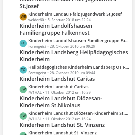
g
t
B
St.Josef
z
e
r
e
t
L
Kinderheim Landau Pfalz Jugendwerk St.Josef
ä
i
e
e
welder60
5. Februar 2018 um 22:24
g
t
B
Kinderheim Landolfshausen
t
e
r
e
Familiengruppe Falkennest
z
ä
i
t
g
L
Kinderheim Landolfshausen Familiengruppe Falkennest
t
e
e
e
Forengeist
28. Oktober 2010 um 09:29
r
B
Kinderheim Landsberg Heilpädagogisches
t
ä
e
Kinderheim
z
g
i
t
e
L
Heilpädagogisches Kinderheim Landsberg OT Reinsdorf
t
e
e
Forengeist
28. Oktober 2010 um 09:44
r
B
Kinderheim Landshut Caritas
t
ä
e
z
g
L
Kinderheim Landshut Caritas
i
t
e
e
JW1HAL
11. Oktober 2012 um 16:39
t
e
Kinderheim Landshut Diözesan-
t
r
B
Kinderheim St.Nikolaus
z
ä
e
t
g
L
Kinderheim Landshut Diözesan-Kinderheim St.Nikolaus
i
e
e
e
JW1HAL
11. Oktober 2012 um 16:24
t
B
Kinderheim Landshut St. Vinzenz
t
r
e
z
L
Kinderheim Landshut St. Vinzenz
ä
i