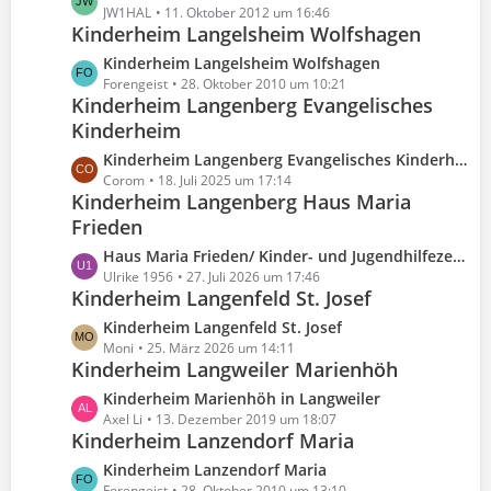
t
e
JW1HAL
11. Oktober 2012 um 16:46
g
t
e
Kinderheim Langelsheim Wolfshagen
t
e
r
B
z
L
Kinderheim Langelsheim Wolfshagen
ä
e
t
e
Forengeist
28. Oktober 2010 um 10:21
g
i
e
Kinderheim Langenberg Evangelisches
t
e
t
B
Kinderheim
z
r
e
t
L
Kinderheim Langenberg Evangelisches Kinderheim
ä
i
e
e
Corom
18. Juli 2025 um 17:14
g
t
B
Kinderheim Langenberg Haus Maria
t
e
r
e
Frieden
z
ä
i
t
g
L
Haus Maria Frieden/ Kinder- und Jugendhilfezentrum
t
e
e
e
Ulrike 1956
27. Juli 2026 um 17:46
r
B
Kinderheim Langenfeld St. Josef
t
ä
e
z
g
L
Kinderheim Langenfeld St. Josef
i
t
e
e
Moni
25. März 2026 um 14:11
t
e
Kinderheim Langweiler Marienhöh
t
r
B
z
L
Kinderheim Marienhöh in Langweiler
ä
e
t
e
Axel Li
13. Dezember 2019 um 18:07
g
i
e
Kinderheim Lanzendorf Maria
t
e
t
B
z
L
Kinderheim Lanzendorf Maria
r
e
t
Forengeist
28. Oktober 2010 um 13:10