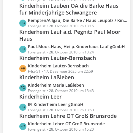
e
ä
i
e
Kinderheim Lauben OA die Barke Haus
t
g
t
B
für Minderjährige Schwangere
z
e
r
e
t
L
Kempten/Allgäu, Die Barke / Haus Leupolz / Kinder / Mutter-Kind-Heim
ä
i
e
e
Forengeist
28. Oktober 2010 um 13:15
g
t
B
Kinderheim Lauf a.d. Pegnitz Paul Moor
t
e
r
e
Haus
z
ä
i
t
g
L
Paul-Moor-Haus, Heilp.Kinderhaus Lauf gGmbH
t
e
e
e
Forengeist
28. Oktober 2010 um 13:24
r
B
Kinderheim Lauter-Bernsbach
t
ä
e
z
g
L
Kinderheim Lauter-Bernsbach
i
t
e
e
Fritz-51
17. Dezember 2025 um 22:59
t
e
Kinderheim Laßleben
t
r
B
z
L
Kinderheim Maria Laßleben
ä
e
t
e
Forengeist
28. Oktober 2010 um 13:43
g
i
e
Kinderheim Leer
t
e
t
B
z
L
IFI Kinderheim Leer gGmbH.
r
e
t
e
Forengeist
28. Oktober 2010 um 13:50
ä
i
e
Kinderheim Lehre OT Groß Brunsrode
t
g
t
B
z
e
L
Kinderheim Lehre OT Groß Brunsrode
r
e
t
e
Forengeist
28. Oktober 2010 um 15:20
ä
i