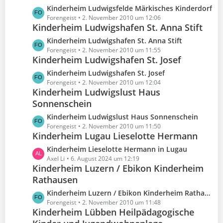
i
t
g
L
Kinderheim Ludwigsfelde Märkisches Kinderdorf
t
e
e
e
Forengeist
2. November 2010 um 12:06
r
B
Kinderheim Ludwigshafen St. Anna Stift
t
ä
e
z
g
L
Kinderheim Ludwigshafen St. Anna Stift
i
t
e
e
Forengeist
2. November 2010 um 11:55
t
e
Kinderheim Ludwigshafen St. Josef
t
r
B
z
L
Kinderheim Ludwigshafen St. Josef
ä
e
t
e
Forengeist
2. November 2010 um 12:04
g
i
e
Kinderheim Ludwigslust Haus
t
e
t
B
Sonnenschein
z
r
e
t
L
Kinderheim Ludwigslust Haus Sonnenschein
ä
i
e
e
Forengeist
2. November 2010 um 11:50
g
t
B
Kinderheim Lugau Lieselotte Hermann
t
e
r
e
z
L
Kinderheim Lieselotte Hermann in Lugau
ä
i
t
e
Axel Li
6. August 2024 um 12:19
g
t
e
Kinderheim Luzern / Ebikon Kinderheim
t
e
r
B
Rathausen
z
ä
e
t
g
L
Kinderheim Luzern / Ebikon Kinderheim Rathausen
i
e
e
e
Forengeist
2. November 2010 um 11:48
t
B
Kinderheim Lübben Heilpädagogische
t
r
e
z