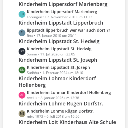
i
e
Kinderheim Lippersdorf Marienberg
t
e
t
B
z
L
Kinderheim Lippersdorf Marienberg
r
e
t
e
Forengeist
2. November 2010 um 11:23
ä
i
e
Kinderheim Lippstadt Lipperbruch
t
g
t
B
z
e
L
lippstadt lipperbruch wer war auch dort ??
r
e
t
e
fina
17. Januar 2010 um 23:11
ä
i
e
Kinderheim Lippstadt St. Hedwig
t
g
t
B
z
e
L
Kinderheim Lippstadt St. Hedwig
r
e
t
e
Sonne
11. Juli 2026 um 23:05
ä
i
e
Kinderheim Lippstadt St. Joseph
t
g
t
B
z
e
L
Kinderheim Lippstadt St. Joseph
r
e
t
e
Sudhhu
1. Februar 2024 um 18:10
ä
i
e
Kinderheim Lohmar Kinderdorf
t
g
t
B
Hollenberg
z
e
r
e
t
L
Kinderheim Lohmar Kinderdorf Hollenberg
ä
i
e
e
Axel Li
8. Januar 2026 um 12:38
g
t
B
Kinderheim Lohme Rügen Dorfstr.
t
e
r
e
z
L
Kinderheim Lohme Rügen Dorfstr.
ä
i
t
e
miro 1973
6. Juli 2018 um 16:56
g
t
e
Kinderheim Loit Kinderhaus Alte Schule
t
e
r
B