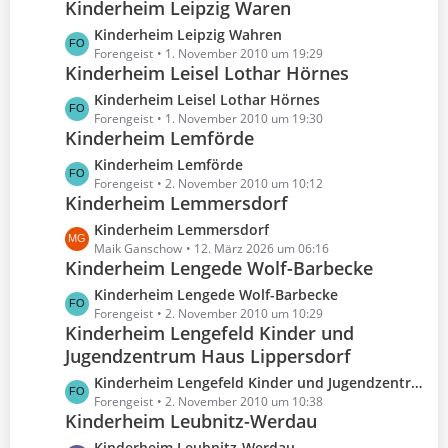
e
Kinderheim Leipzig Waren
t
g
t
B
z
e
L
Kinderheim Leipzig Wahren
r
e
t
e
Forengeist
1. November 2010 um 19:29
ä
i
e
Kinderheim Leisel Lothar Hörnes
t
g
t
B
z
e
L
Kinderheim Leisel Lothar Hörnes
r
e
t
e
Forengeist
1. November 2010 um 19:30
ä
i
e
Kinderheim Lemförde
t
g
t
B
z
e
L
Kinderheim Lemförde
r
e
t
e
Forengeist
2. November 2010 um 10:12
ä
i
e
Kinderheim Lemmersdorf
t
g
t
B
z
e
L
Kinderheim Lemmersdorf
r
e
t
e
Maik Ganschow
12. März 2026 um 06:16
ä
i
e
Kinderheim Lengede Wolf-Barbecke
t
g
t
B
z
e
L
Kinderheim Lengede Wolf-Barbecke
r
e
t
e
Forengeist
2. November 2010 um 10:29
ä
i
e
Kinderheim Lengefeld Kinder und
t
g
t
B
Jugendzentrum Haus Lippersdorf
z
e
r
e
t
L
Kinderheim Lengefeld Kinder und Jugendzentrum Haus Lippersdorf
ä
i
e
e
Forengeist
2. November 2010 um 10:38
g
t
B
Kinderheim Leubnitz-Werdau
t
e
r
e
z
L
Kinderheim Leubnitz-Werdau